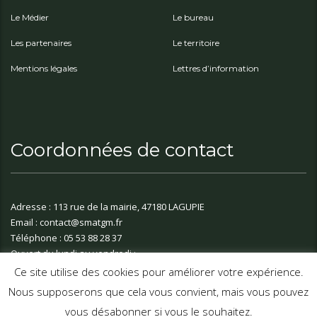
Le Médier
Le bureau
Les partenaires
Le territoire
Mentions légales
Lettres d’information
Coordonnées de contact
Adresse : 113 rue de la mairie, 47180 LAGUPIE
Email : contact@smatgm.fr
Téléphone : 05 53 88 28 37
Ouvert du lundi au vendredi :
9h00 - 12h00 | 14h00 - 17h00
Ce site utilise des cookies pour améliorer votre expérience.
Nous supposerons que cela vous convient, mais vous pouvez
vous désabonner si vous le souhaitez.