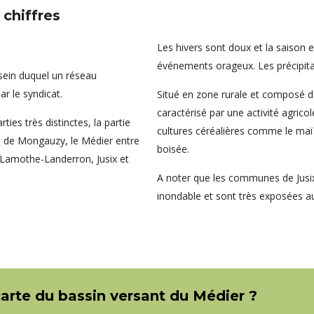
 chiffres
Les hivers sont doux et la saison 
événements orageux. Les précipita
 sein duquel un réseau
r le syndicat.
Situé en zone rurale et composé d
caractérisé par une activité agrico
ies très distinctes, la partie
cultures céréalières comme le maïs
e de Mongauzy, le Médier entre
boisée.
 Lamothe-Landerron, Jusix et
A noter que les communes de Jusix 
inondable et sont très exposées a
carte du bassin versant du Médier ?